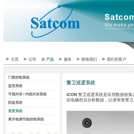
主页
公司
产品
服务
联络我们
我们的客户
门禁控制系统
警
卫
巡
逻
系
统
监控系统
可视对讲 / 内线对讲系统
iCON
警卫巡逻系统是应用数据收集器
在电脑然后分析数据，以便审查警卫
防盗系统
巡更系统
离开检测节能控制系统